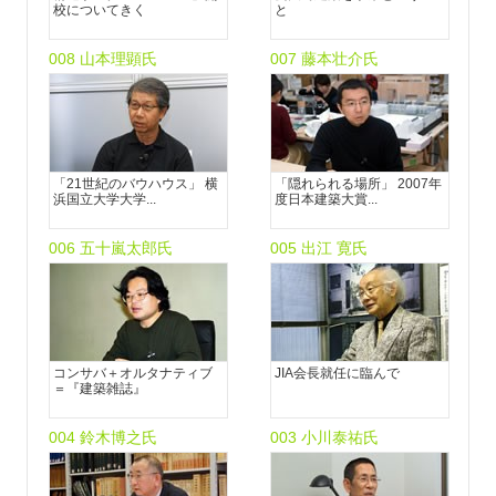
校についてきく
と
008 山本理顕氏
007 藤本壮介氏
「21世紀のバウハウス」 横
「隠れられる場所」 2007年
浜国立大学大学...
度日本建築大賞...
006 五十嵐太郎氏
005 出江 寛氏
コンサバ＋オルタナティブ
JIA会長就任に臨んで
＝『建築雑誌』
004 鈴木博之氏
003 小川泰祐氏