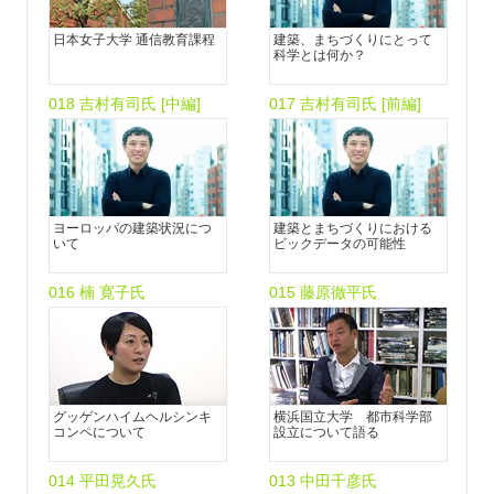
日本女子大学 通信教育課程
建築、まちづくりにとって
科学とは何か？
018 吉村有司氏 [中編]
017 吉村有司氏 [前編]
ヨーロッパの建築状況につ
建築とまちづくりにおける
いて
ビックデータの可能性
016 楠 寛子氏
015 藤原徹平氏
グッゲンハイムヘルシンキ
横浜国立大学 都市科学部
コンペについて
設立について語る
014 平田晃久氏
013 中田千彦氏