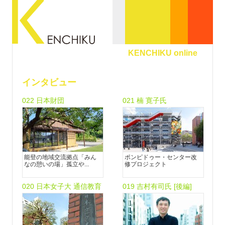
KENCHIKU online
インタビュー
022
日本財団
021
楠 寛子氏
能登の地域交流拠点「みん
ポンピドゥー・センター改
なの憩いの場」孤立や...
修プロジェクト
020
日本女子大 通信教育
019 吉村有司氏 [後編]