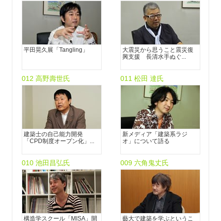
平田晃久展「Tangling」
大震災から思うこと震災復
興支援 長清水手ぬぐ...
012 高野壽世氏
011 松田 達氏
建築士の自己能力開発
新メディア「建築系ラジ
「CPD制度オープン化」...
オ」について語る
010 池田昌弘氏
009 六角鬼丈氏
構造学スクール「MISA」開
藝大で建築を学ぶというこ