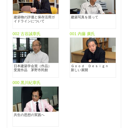
建築物の評価と保存活用ガ
建築写真を巡って
イドラインについて
002 古谷誠章氏
001 内藤 廣氏
日本建築学会賞（作品）
Ｇｏｏｄ Ｄｅｓｉｇｎ
受賞作品 茅野市民館
新しい展開
000 黒川紀章氏
共生の思想の実践へ