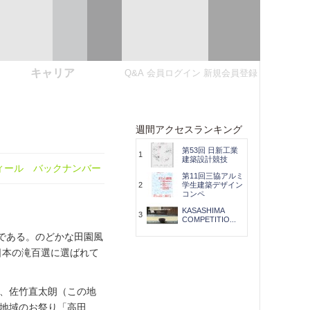
キャリア
Q&A
会員ログイン
新規会員登録
週間アクセスランキング
第53回 日新工業
1
建築設計競技
ィール
バックナンバー
第11回三協アルミ
2
学生建築デザイン
コンペ
KASASHIMA
3
COMPETITIO...
である。のどかな田園風
日本の滝百選に選ばれて
、佐竹直太朗（この地
地域のお祭り「高田