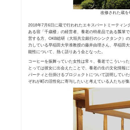
改修された蔵を
2018年7月6日に蔵で行われたエキスパートミーティ
ある宿「千歳楼」の経営者、養老の特産品である瓢箪で
営する方、OKB総研（大垣共立銀行のシンクタンク）の
力している早稲田大学准教授の藤井由理さん、早稲田大
能性について、熱く語りあう会となった。
コーヒーを振舞っていた女性は常々、養老でこういった
とっては彼女に出会えたことで、養老の生の文化情報に
パーティと仕掛けるプロジェクトについて説明していた
ぞれが町の活性化に寄与したいと考えている人たちが集