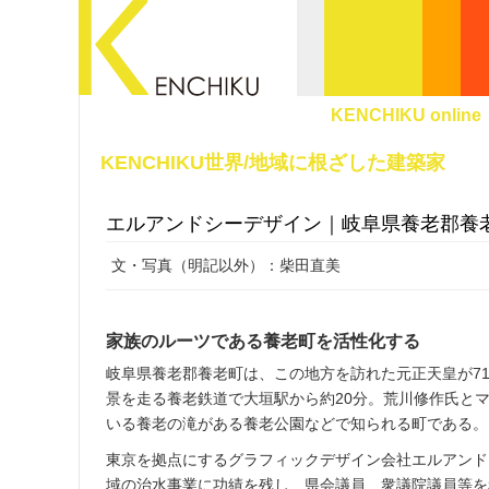
KENCHIKU online
KENCHIKU世界/地域に根ざした建築家
エルアンドシーデザイン｜岐阜県養老郡養
文・写真（明記以外）：柴田直美
家族のルーツである養老町を活性化する
岐阜県養老郡養老町は、この地方を訪れた元正天皇が7
景を走る養老鉄道で大垣駅から約20分。荒川修作氏と
いる養老の滝がある養老公園などで知られる町である。
東京を拠点にするグラフィックデザイン会社エルアンド
域の治水事業に功績を残し、県会議員、衆議院議員等を