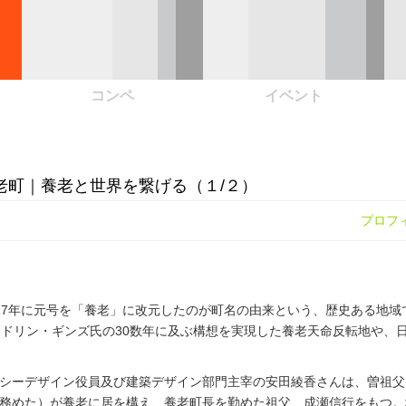
コンペ
イベント
老町｜養老と世界を繋げる（１/２）
プロフ
17年に元号を「養老」に改元したのが町名の由来という、歴史ある地域
マドリン・ギンズ氏の30数年に及ぶ構想を実現した養老天命反転地や、
シーデザイン役員及び建築デザイン部門主宰の安田綾香さんは、曽祖父
務めた）が養老に居を構え、養老町長を勤めた祖父、成瀬信行をもつ。