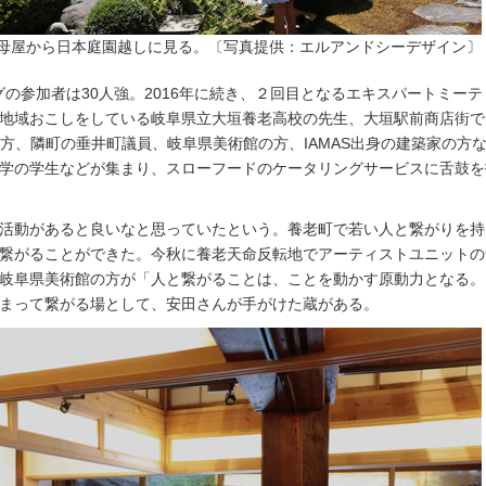
母屋から日本庭園越しに見る。〔写真提供：エルアンドシーデザイン〕
ングの参加者は30人強。2016年に続き、２回目となるエキスパートミー
地域おこしをしている岐阜県立大垣養老高校の先生、大垣駅前商店街で
方、隣町の垂井町議員、岐阜県美術館の方、IAMAS出身の建築家の方
学の学生などが集まり、スローフードのケータリングサービスに舌鼓を
活動があると良いなと思っていたという。養老町で若い人と繋がりを持
繋がることができた。今秋に養老天命反転地でアーティストユニットの
岐阜県美術館の方が「人と繋がることは、ことを動かす原動力となる。
まって繋がる場として、安田さんが手がけた蔵がある。