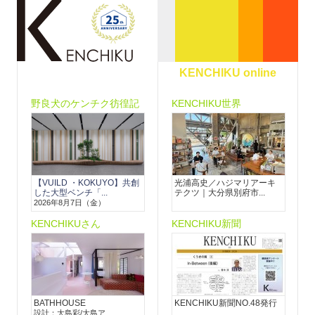
KENCHIKU online
野良犬のケンチク彷徨記
KENCHIKU世界
【VUILD ・KOKUYO】共創
光浦高史／ハジマリアーキ
した大型ベンチ「...
テクツ｜大分県別府市...
2026年8月7日（金）
KENCHIKUさん
KENCHIKU新聞
BATHHOUSE
KENCHIKU新聞NO.48発行
設計：大島彩/大島ア...