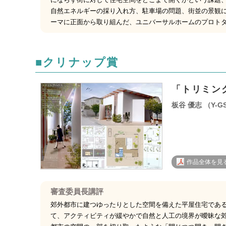
自然エネルギーの採り入れ方、駐車場の問題、街並の景観
ーマに正面から取り組んだ、ユニバーサルホームのプロト
■クリナップ賞
「トリミン
板谷 優志 （Y-
作品全体を見る 
審査委員長講評
郊外都市に建つゆったりとした空間を備えた平屋住宅であ
て、アクティビティが緩やかで自然と人工の境界が曖昧な