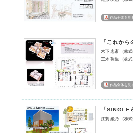
作品全体を見る 
「これから
木下 忠斎 （株
三木 弥生 （株
作品全体を見る 
「SINGLE
江刺 綾乃 （株