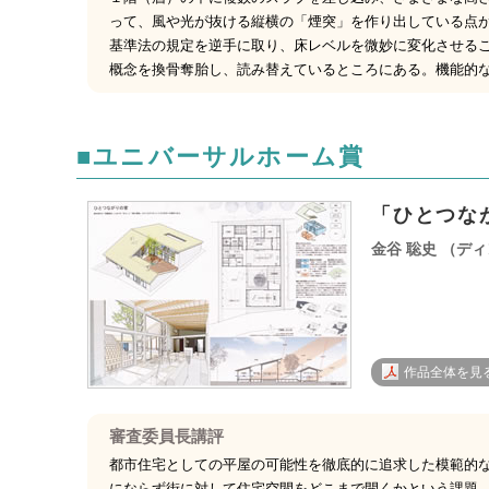
って、風や光が抜ける縦横の「煙突」を作り出している点が
基準法の規定を逆手に取り、床レベルを微妙に変化させる
概念を換骨奪胎し、読み替えているところにある。機能的
■ユニバーサルホーム賞
「ひとつな
金谷 聡史 （デ
作品全体を見る 
審査委員長講評
都市住宅としての平屋の可能性を徹底的に追求した模範的
にならず街に対して住宅空間をどこまで開くかという課題