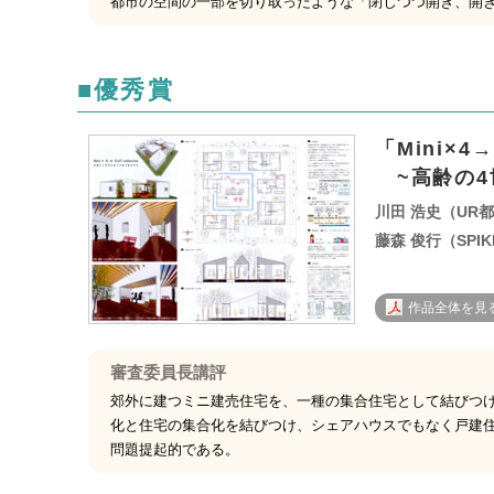
都市の空間の一部を切り取ったような「閉じつつ開き、開
■優秀賞
「Mini×4→F
~高齢の4
川田 浩史（UR
藤森 俊行（SPIKE 
作品全体を見る 
審査委員長講評
郊外に建つミニ建売住宅を、一種の集合住宅として結びつ
化と住宅の集合化を結びつけ、シェアハウスでもなく戸建
問題提起的である。