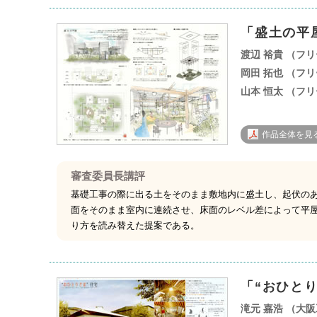
「盛土の平
渡辺 裕貴 （フ
岡田 拓也 （フ
山本 恒太 （フ
作品全体を見る 
審査委員長講評
基礎工事の際に出る土をそのまま敷地内に盛土し、起伏の
面をそのまま室内に連続させ、床面のレベル差によって平
り方を読み替えた提案である。
「“おひと
滝元 嘉浩 （大