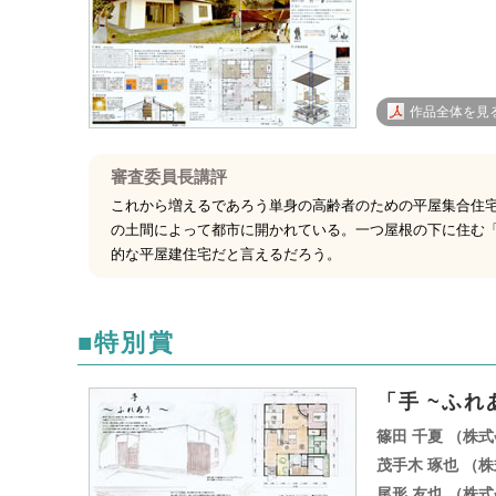
作品全体を見る 
審査委員長講評
これから増えるであろう単身の高齢者のための平屋集合住
の土間によって都市に開かれている。一つ屋根の下に住む
的な平屋建住宅だと言えるだろう。
■特別賞
「手 ~ふれ
篠田 千夏 （株
茂手木 琢也 （
尾形 友也 （株