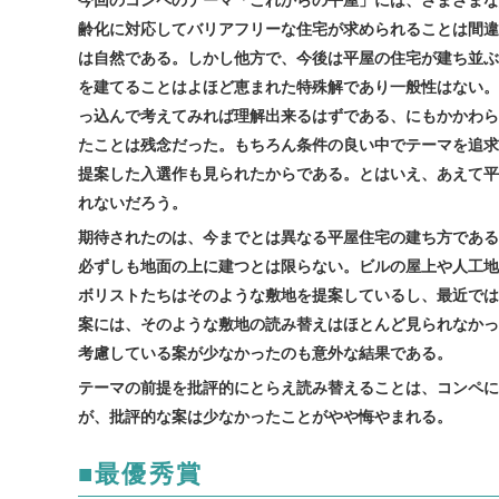
今回のコンペのテーマ「これからの平屋」には、さまざまな
齢化に対応してバリアフリーな住宅が求められることは間違
は自然である。しかし他方で、今後は平屋の住宅が建ち並ぶ
を建てることはよほど恵まれた特殊解であり一般性はない。
っ込んで考えてみれば理解出来るはずである、にもかかわら
たことは残念だった。もちろん条件の良い中でテーマを追求
提案した入選作も見られたからである。とはいえ、あえて平
れないだろう。
期待されたのは、今までとは異なる平屋住宅の建ち方である
必ずしも地面の上に建つとは限らない。ビルの屋上や人工地
ボリストたちはそのような敷地を提案しているし、最近では
案には、そのような敷地の読み替えはほとんど見られなかっ
考慮している案が少なかったのも意外な結果である。
テーマの前提を批評的にとらえ読み替えることは、コンペに
が、批評的な案は少なかったことがやや悔やまれる。
■最優秀賞