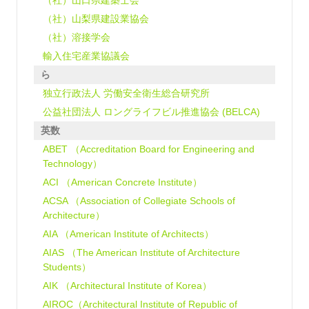
（社）山口県建築士会
（社）山梨県建設業協会
（社）溶接学会
輸入住宅産業協議会
ら
独立行政法人 労働安全衛生総合研究所
公益社団法人 ロングライフビル推進協会 (BELCA)
英数
ABET （Accreditation Board for Engineering and
Technology）
ACI （American Concrete Institute）
ACSA （Association of Collegiate Schools of
Architecture）
AIA （American Institute of Architects）
AIAS （The American Institute of Architecture
Students）
AIK （Architectural Institute of Korea）
AIROC（Architectural Institute of Republic of