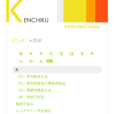
KENCHIKU online
リンク
団体
あ
か
さ
た
な
は
ま
や
ら
わ
ん
英数
あ
（社）愛知建築士会
（社）愛知県建築士事務所協会
（社）愛媛県建築士会
（財）旭硝子財団
板硝子協会
エコデザイン学会連合