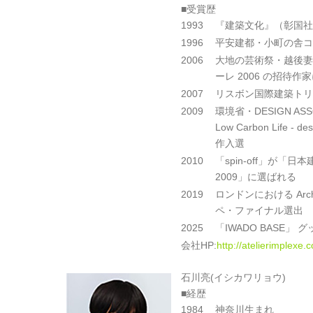
■受賞歴
1993
『建築文化』（彰国社
1996
平安建都・小町の舎コ
2006
大地の芸術祭・越後妻
ーレ 2006 の招待
2007
リスボン国際建築トリ
2009
環境省・DESIGN ASS
Low Carbon Life ‐ d
作入選
2010
「spin-off」が「
2009」に選ばれる
2019
ロンドンにおける Arch
ペ・ファイナル選出
2025
「IWADO BASE」
会社HP:
http://atelierimplexe.
石川亮(イシカワリョウ)
■経歴
1984
神奈川生まれ