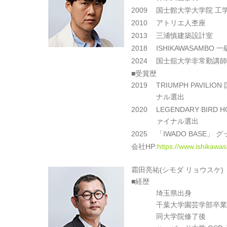
2009
国士館大学大学院 工
2010
アトリエ人杢座
2013
三浦慎建築設計室
2018
ISHIKAWASAMB
2024
国士舘大学非常勤講師
■受賞歴
2019
TRIUMPH PAVILI
ナル選出
2020
LEGENDARY BIRD
ァイナル選出
2025
「IWADO BASE」
会社HP:
https://www.ishikaw
霜田亮祐(シモダ リョウスケ)
■経歴
埼玉県出身
千葉大学園芸学部卒業
同大学院修了後