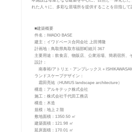
本施設は母屋となる建築を中心に、自然と一体化した
れた人々に、多彩な居場所を提供することを目指して
■建築概要
件名：IWADO BASE
建主：イワドベース合同会社 上田博隆
計画地：鳥取県鳥取市福部町細川 367
主要用途：飲食店、物販店、公衆浴場、簡易宿所、
設計：
南泰裕/アトリエ・アンプレックス＋ISHIKAWASA
ランドスケープデザイン：
霜田亮祐（HUMUS landscape architecture）
構造：アルキテック株式会社
施工：株式会社千代田工務店
構造：木造
規模：地上 2 階
敷地面積：1350.50 ㎡
建築面積：121.98 ㎡
延床面積：170.01 ㎡