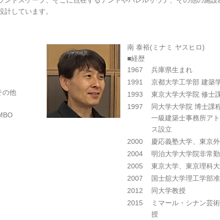
ランドスケープ、そこに点在するテントやバレルサウナ、その他の施設
設計しています。
南 泰裕(ミナミ ヤスヒロ)
■経歴
1967
兵庫県生まれ
1991
京都大学工学部 建築学
その他
1993
東京大学大学院 修士課
1997
同大学大学院 博士課
MBO
一級建築士事務所アト
ス設立
2000
慶応義塾大学、東京外
2004
明治大学大学院非常勤
2005
東京大学、東京理科大
2007
国士舘大学理工学部准
2012
同大学教授
2015
ミマール・シナン芸術
授