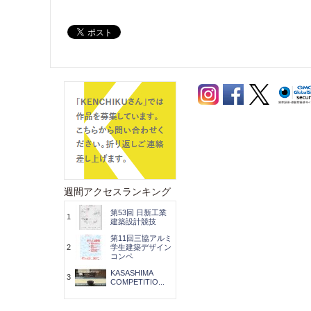
週間アクセスランキング
第53回 日新工業
1
建築設計競技
第11回三協アルミ
2
学生建築デザイン
コンペ
KASASHIMA
3
COMPETITIO...