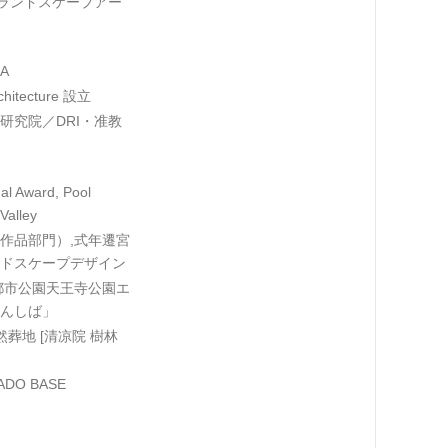
 ランドスケープアー
A
chitecture 設立
研究院／DRI・准教
al Award, Pool
Valley
作品部門）,式年遷宮
ドスケープデザイン
都市公園天王寺公園エ
んしば」
然葬地 [清凉院 樹林
DO BASE