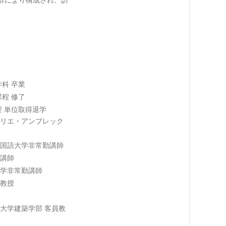
群により構成され、訪
科 卒業
程 修了
程 単位取得退学
リエ・アンプレック
国語大学非常勤講師
講師
学非常勤講師
教授
大学建築学部 客員教