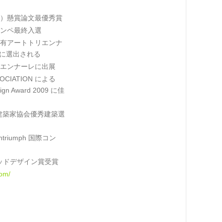
）懸賞論文最優秀賞
ンペ最終入選
有アートトリエンナ
作家に選出される
エンナーレに出展
OCIATION による
esign Award 2009 に佳
日本建築家協会優秀建築選
triumph 国際コン
 グッドデザイン賞受賞
com/