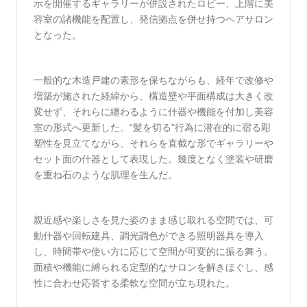
示を開催するギャラリーが併設されたロビー、上階に美
容室の諸機能を配置し、発信拠点を併せ持つヘアサロン
となった。
一般的な木造戸建の素形を保ちながらも、経年で改修や
増築が施された経緯から、構造壁や平面構成は大きく改
変せず、それらに纏わるように什器や機能を付加し美容
室の形式へ更新した。“髪を切る”行為に潜在的に宿る彫
塑性を見立てながら、それらを直截な形でギャラリーや
セット面の什器として表現した。幾度となく塗装や研磨
を重ね石のような肌理を生んだ。
親近感や楽しさを見た姿のまま感じ取れる空間では、可
動什器や回転建具、調光調色ができる照明器具を導入
し、時間帯や使い方に応じて空間が可変的に振る舞う。
面積や機能に縛られる定型的なサロンを解きほぐし、感
性に合わせ応答する柔軟な空間が立ち現れた。