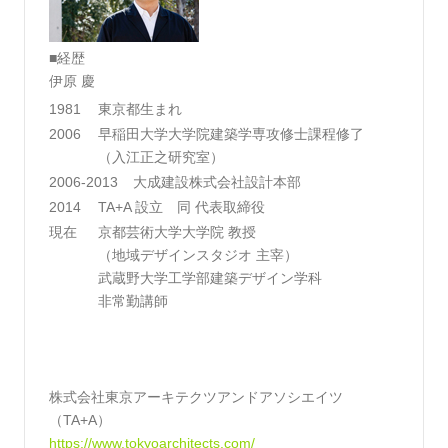
■経歴
伊原 慶
1981
東京都生まれ
2006
早稲田大学大学院建築学専攻修士課程修了
（入江正之研究室）
2006-2013
大成建設株式会社設計本部
2014
TA+A 設立 同 代表取締役
現在
京都芸術大学大学院 教授
（地域デザインスタジオ 主宰）
武蔵野大学工学部建築デザイン学科
非常勤講師
株式会社東京アーキテクツアンドアソシエイツ
（TA+A）
https://www.tokyoarchitects.com/