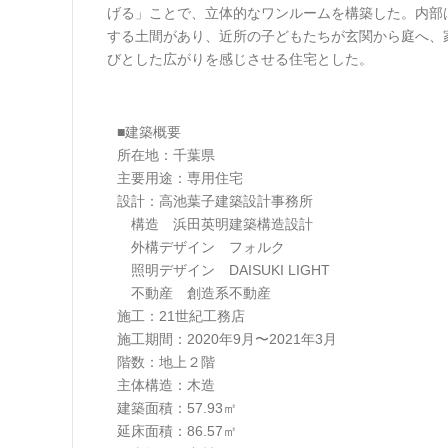
げる」ことで、立体的なワンルームを構築した。内部
する土間があり、近所の子どもたちが玄関から庭へ、
びとした広がりを感じさせる住宅とした。
■建築概要
所在地：千葉県
主要用途：専用住宅
設計：高池葉子建築設計事務所
構造 浜田英明建築構造設計
外構デザイン フォルク
照明デザイン DAISUKI LIGHT
不動産 創造系不動産
施工：21世紀工務店
施工期間：2020年9月〜2021年3月
階数：地上２階
主体構造：木造
建築面積：57.93㎡
延床面積：86.57㎡