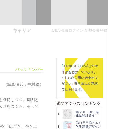
キャリア
Q&A
会員ログイン
新規会員登録
バックナンバー
（写真撮影：中村絵）
を維持しつつ、周囲と
週間アクセスランキング
抜けをつくる。そして
第53回 日新工業
1
建築設計競技
第11回三協アルミ
字を「ほどき、巻き上
2
学生建築デザイン