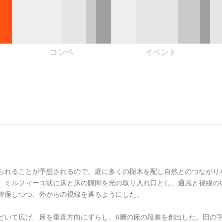
コンペ
イベント
られることが予想されるので、庭に多くの樹木を配し自然とのつながり
、ミルフィーユ状に床と床の隙間を光の取り入れ口とし、通風と視線の
確保しつつ、外からの視線を遮るようにした。
どいて広げ、床を垂直方向にずらし、6層の床の段差を創出した。田の