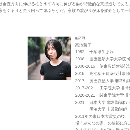
は垂直方向に伸びる柱と水平方向に伸びる梁が特徴的な真壁造りである
家をぐるりと走り回って遊ぶそうだ。家族の繋がりが床を媒介として一
■経歴
高池葉子
1982
千葉県生まれ
2008
慶應義塾大学大学院 
2008-2015
伊東豊雄建築設
2015
高池葉子建築設計事務
2017
慶應義塾大学 非常勤
2017-2021
工学院大学 非常
2020-2021
関東学院大学 
2021-
日本大学 非常勤講師
明治大学 非常勤講師
2011年の東日本大震災の後
場「みんなの家」の建築に奔
と人の結びつきが強く残って