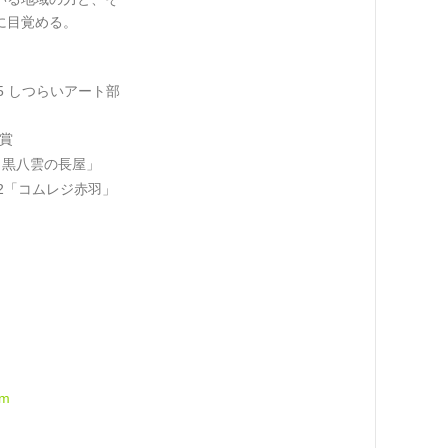
に目覚める。
5 しつらいアート部
励賞
目黒八雲の長屋」
22「コムレジ赤羽」
om