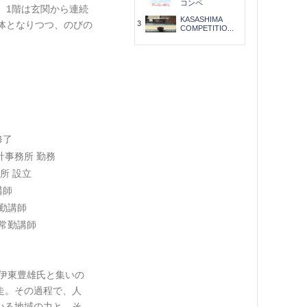
コンペ
。1階は玄関から連続
KASASHIMA
体となりつつ、のびの
3
COMPETITIO...
修了
計事務所 勤務
所 設立
講師
勤講師
非常勤講師
・
、伊東豊雄氏と集いの
走。その過程で、人
いる地域の力と、そ