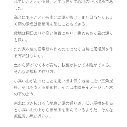
れていたとわかる庭、とても静かで心地のいい場所であ
った。
高台にあることから南北に風が抜け、また日当たりもよ
く南の景色は播磨灘を望むこともできる。
敷地は周辺より小高い位置にあり、眺めも良く風の通り
も良い。
ただ家を建て居場所を作るのではなく自然に居場所を作
る方法はないか。
土から芽がでて木が育ち、枝葉が伸びて木陰ができる。
そんな居場所の作り方。
小高い山があったことを思い出す低く地面に近い三角屋
根、それを支える斜め柱。そこは木陰をイメージした木
の下のよう。
南北に吹き抜ける心地良い風の通り道。低い屋根を登る
と小高い山の上から播磨灘を望んでいるようだ。そんな
原風景が思い浮かぶ。