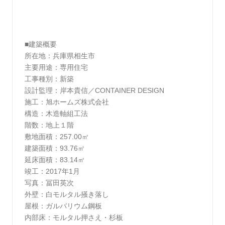
■建築概要
所在地：兵庫県相生市
主要用途：専用住宅
工事種別：新築
設計監理：岸本貴信／CONTAINER DESIGN
施工：旭ホームズ株式会社
構造：木造軸組工法
階数：地上１階
敷地面積：257.00㎡
建築面積：93.76㎡
延床面積：83.14㎡
竣工：2017年1月
写真：冨田英次
外壁：白モルタル掻き落し
屋根：ガルバリウム鋼板
内部床：モルタル押さえ・杉板