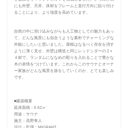
にも外壁、天井、床材をフレームと直行方向に貼り付け
ることにより、より強度を高めています。
自然の中に溶け込みながらも人工物としての魅力もあっ
て、どんな風景にも似合うような素朴でチャーミングな
外観にしたいと思いました。屋根はなるべく存在を消す
ように薄く見せ、外壁は構造と同じレッドシダーの２×
４材で、ランダムにななめの彫りを入れることで豊かな
木の表情をつけています。これからこのサウナとオーナ
ー家族がどんな風景を旅をしていくのか、とても楽しみ
です。
■建築概要
延床面積：6.62㎡
用途：サウナ
施主：高野隼人
設計・監理：MIGRANT