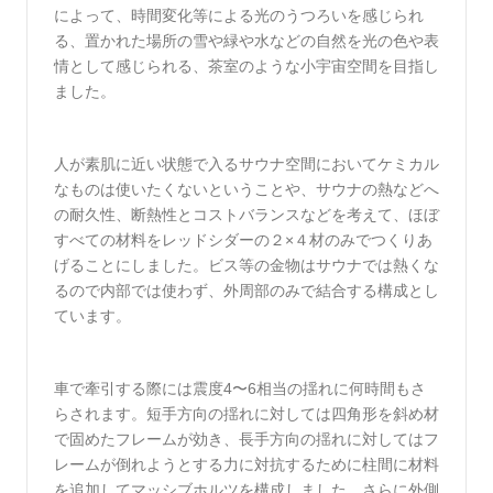
によって、時間変化等による光のうつろいを感じられ
る、置かれた場所の雪や緑や水などの自然を光の色や表
情として感じられる、茶室のような小宇宙空間を目指し
ました。
人が素肌に近い状態で入るサウナ空間においてケミカル
なものは使いたくないということや、サウナの熱などへ
の耐久性、断熱性とコストバランスなどを考えて、ほぼ
すべての材料をレッドシダーの２×４材のみでつくりあ
げることにしました。ビス等の金物はサウナでは熱くな
るので内部では使わず、外周部のみで結合する構成とし
ています。
車で牽引する際には震度4〜6相当の揺れに何時間もさ
らされます。短手方向の揺れに対しては四角形を斜め材
で固めたフレームが効き、長手方向の揺れに対してはフ
レームが倒れようとする力に対抗するために柱間に材料
を追加してマッシブホルツを構成しました。さらに外側