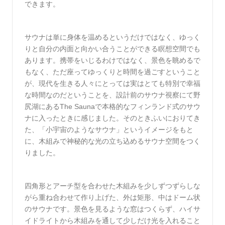
できます。
サウナは単に身体を温めるというだけではなく、ゆっく
りと自分の内面と向かい合うことができる瞑想空間でも
あります。携帯をいじるわけではなく、景色を眺めるで
もなく、ただ座ってゆっくりと時間を過ごすということ
が、現代を生きる人々にとっては実はとても特別で幸福
な時間なのだということを、設計前のサウナ視察にて野
尻湖にあるThe Saunaで本格的なフィンランド式のサウ
ナに入ったときに感じました。そのときふいにおりてき
た、「小宇宙のようなサウナ」というイメージをもと
に、木組みで神秘的な光の立ち込めるサウナ空間をつく
りました。
四角形とアーチ型を合わせた木組みを少しずつずらしな
がら重ね合わせて作り上げた、外は矩形、中はドーム状
のサウナです。景色を見るような窓はつくらず、ハイサ
イドライトから木組みを通して少しだけ光を入れること