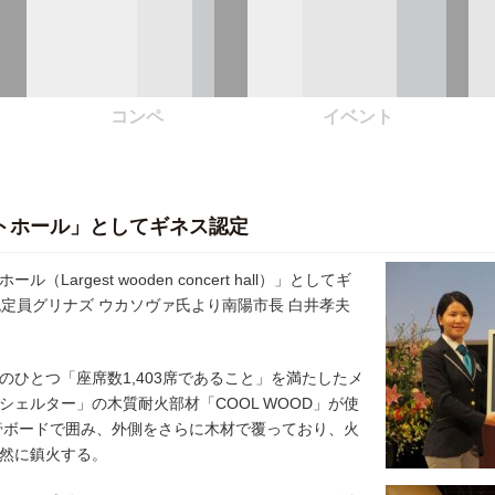
コンペ
イベント
トホール」としてギネス認定
gest wooden concert hall）」としてギ
定員グリナズ ウカソヴァ氏より南陽市長 白井孝夫
ひとつ「座席数1,403席であること」を満たしたメ
ェルター」の木質耐火部材「COOL WOOD」が使
石膏ボードで囲み、外側をさらに木材で覆っており、火
然に鎮火する。