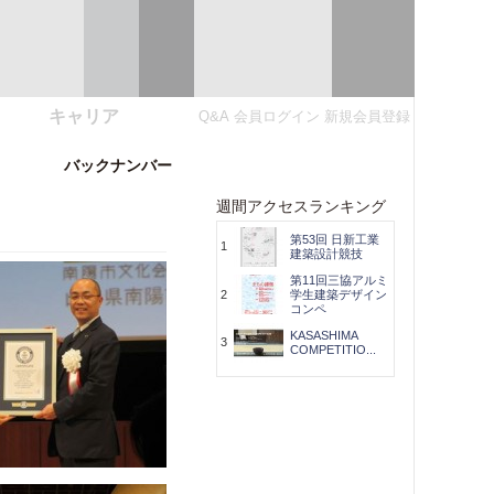
キャリア
Q&A
会員ログイン
新規会員登録
バックナンバー
週間アクセスランキング
第53回 日新工業
1
建築設計競技
第11回三協アルミ
2
学生建築デザイン
コンペ
KASASHIMA
3
COMPETITIO...