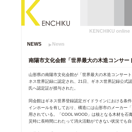
KENCHIKU online
NEWS
News
南陽市文化会館「世界最大の木造コンサー
山形県の南陽市文化会館が「世界最大の木造コンサートホール（Lar
ネス世界記録に認定され、21日、ギネス世界記録公式認
氏へ認定証が授与された。
同会館はギネス世界登録認定ガイドラインにおける条件の
インホールを有しており、構造には山形市のメーカー「シ
用されている。「COOL WOOD」は核となる木材を
災時に長時間にわたって消火活動ができない状況でも自