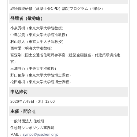
継続職能研修（建築士会CPD）認定プログラム（4単位）
登壇者（敬称略）
小泉秀樹（東京大学大学院教授）
中島弘貴（東京大学大学院准教授）
村山顕人（東京大学大学院教授）
西村愛（明海大学准教授）
宮森剛（国土交通省住宅局参事官（建築企画担当）付建築環境推進
官）
三浦詩乃（中央大学准教授）
野口佑芽（東京大学大学院博士課程）
松田道樹（東京大学大学院博士課程）
申込締切
2026年7月9日（木）12:00
主催・問合せ
一般財団法人 住総研
住総研シンポジウム事務局
MAIL：
sympo＠jusoken.or.jp