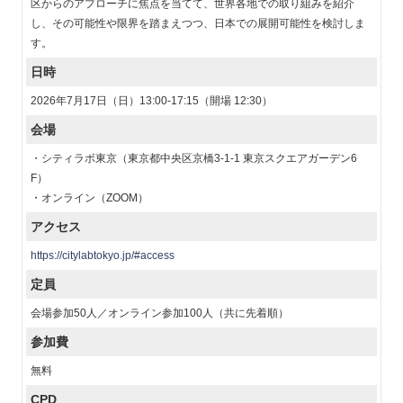
区からのアプローチに焦点を当てて、世界各地での取り組みを紹介
し、その可能性や限界を踏まえつつ、日本での展開可能性を検討しま
す。
日時
2026年7月17日（日）13:00-17:15（開場 12:30）
会場
・シティラボ東京（東京都中央区京橋3-1-1 東京スクエアガーデン6
F）
・オンライン（ZOOM）
アクセス
https://citylabtokyo.jp/#access
定員
会場参加50人／オンライン参加100人（共に先着順）
参加費
無料
CPD