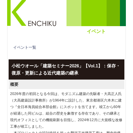
イベント
イベント一覧
小松ウオール「建築セミナー2026」【Vol.1】：保存・
復原・更新による近代建築の継承
概要
2026年度の初回となる今回は、モダニズム建築の先駆者・大高正人氏
（大高建築設計事務所）が1964年に設計した、東京都港区六本木に建
つ『全日本海員組合本部会館』にスポットを当てます。竣工から60年
が経過した同ビルは、組合の歴史を象徴する存在であり、その継承と
現代オフィスとしての機能刷新を目指し、2024年12月に大規模な改修
工事が竣工しました。