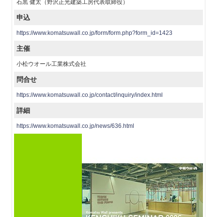
石黒 健太（野沢正光建築工房代表取締役）
申込
https://www.komatsuwall.co.jp/form/form.php?form_id=1423
主催
小松ウオール工業株式会社
問合せ
https://www.komatsuwall.co.jp/contact/inquiry/index.html
詳細
https://www.komatsuwall.co.jp/news/636.html