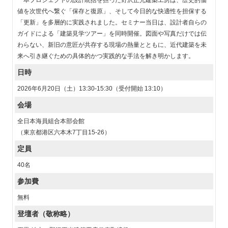
本プロジェクトの設計統括を担った野沢正光建築工房は、歴史的価
値を次世代へ繋ぐ「保存と復原」、そして今日的な快適性を担保する
「更新」を多層的に実践されました。セミナー当日は、設計者自らの
ガイドによる「建築見学ツアー」を同時開催。図面や写真だけでは伝
わらない、新旧の意匠が共存する現場の熱量とともに、近代建築を未
来へ引き継ぐための具体的かつ実践的な手法を解き明かします。
日時
2026年6月20日（土）13:30-15:30（受付開始 13:10）
会場
全日本海員組合本部会館
（東京都港区六本木7丁目15-26）
定員
40名
参加費
無料
登壇者（敬称略）