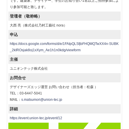
です。建築家、デザイナー、学生のお知り合い1名以上ご招待参加によ
り参加可能と致します。
登壇者（敬称略）
大西 亮（株式会社乃村工藝社 nora）
申込
https://docs.google.com/forms/d/e/1FAIpQLSfjbFHQMQTwXX4n-SUBK
_2kIROsjak8oj1xXym_Ae1h1n0kdg/viewform
主催
ユニオンテック株式会社
お問合せ
デザイナーズエッジ運営 お問い合わせ（担当者：松森 ）
TEL：03-6447-5041
MAIL：
s.matsumori@union-tec.jp
詳細
https://event.union-tec.jp/event/12