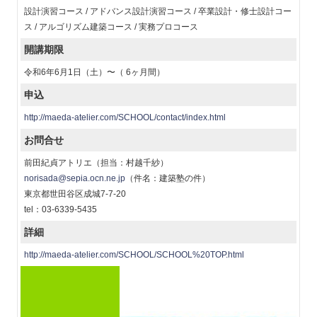
設計演習コース / アドバンス設計演習コース / 卒業設計・修士設計コー
ス / アルゴリズム建築コース / 実務プロコース
開講期限
令和6年6月1日（土）〜（ 6ヶ月間）
申込
http://maeda-atelier.com/SCHOOL/contact/index.html
お問合せ
前田紀貞アトリエ（担当：村越千紗）
norisada@sepia.ocn.ne.jp
（件名：建築塾の件）
東京都世田谷区成城7-7-20
tel：03-6339-5435
詳細
http://maeda-atelier.com/SCHOOL/SCHOOL%20TOP.html