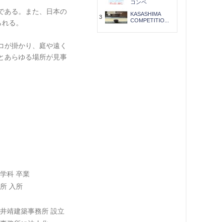
コンペ
である。また、日本の
KASASHIMA
3
COMPETITIO...
られる。
コが掛かり、庭や遠く
とあらゆる場所が見事
学科 卒業
所 入所
井靖建築事務所 設立