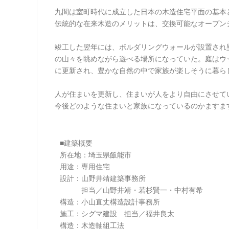
九間は室町時代に成立した日本の木造住宅平面の基本
伝統的な在来木造のメリットは、交換可能なオープン
竣工した翌年には、ボルダリングウォールが設置され
の山々を眺めながら遊べる場所になっていた。庭はウ
に更新され、豊かな自然の中で家族が楽しそうに暮ら
人が住まいを更新し、住まいが人をより自由にさせて
今後どのような住まいと家族になっているのかますま
■建築概要
所在地：埼玉県飯能市
用途：専用住宅
設計：山野井靖建築事務所
担当／山野井靖・若杉賢一・中村有希
構造：小山直丈構造設計事務所
施工：シグマ建設 担当／福井良太
構造：木造軸組工法