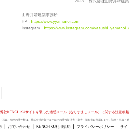
2023
株式会社山野井靖建築
山野井靖建築事務所
HP：
https://www.yyamanoi.com
Instagram：
https://www.instagram.com/yasushi_yamanoi_a
弊社KENCHIKUサイトを装った迷惑メール（なりすましメール）に関する注意喚起
 に掲載の記事・写真・動画の著作権は、株式会社建報社またはその情報提供者・著者・撮影者に帰属します。記事・写真
内
お問い合わせ
KENCHIKU利用規約
プライバシーポリシー
サイ