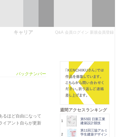
キャリア
Q&A
会員ログイン
新規会員登録
バックナンバー
週間アクセスランキング
あるほど自由になって
第53回 日新工業
1
ライアント自らが更新
建築設計競技
第11回三協アルミ
2
学生建築デザイン