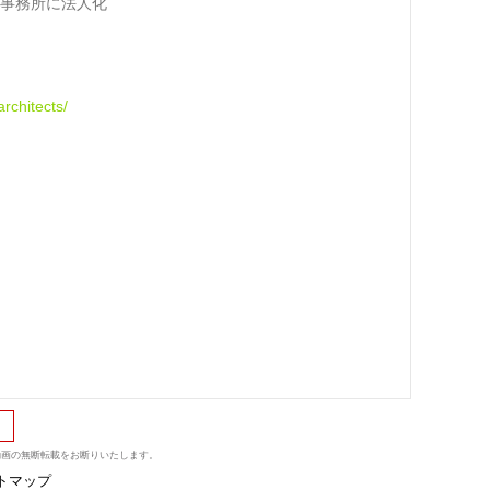
事務所に法人化
rchitects/
・動画の無断転載をお断りいたします。
トマップ