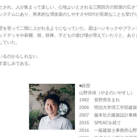
とされ、人が集まって楽しい、心地よいとされる三間四方の部屋の広さ
システムにあり、将来的な増改築のしやすさやDIYが容易なことも挙げ
壁を登って二階に上がれるようになっていた。梁はハンモックやブラン
ッドデッキや薪棚、畑、鉄棒、子どもの遊び場が増えていたりと、あり
していた。
いるのかもしれない。
す楽しみである。
■経歴
山野井靖（やまのいやすし）
1982
長野県生まれ
2006
明治大学理工学部建築
2007
藤本壮介建築設計事務
2015
SPEACを経て
2016
一級建築士事務所山野