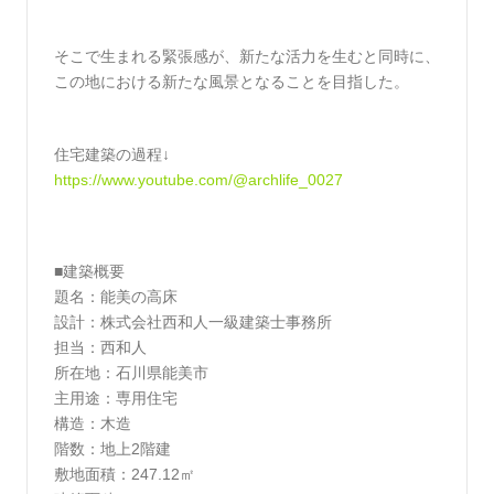
そこで生まれる緊張感が、新たな活力を生むと同時に、
この地における新たな風景となることを目指した。
住宅建築の過程↓
https://www.youtube.com/@archlife_0027
■建築概要
題名：能美の高床
設計：株式会社西和人一級建築士事務所
担当：西和人
所在地：石川県能美市
主用途：専用住宅
構造：木造
階数：地上2階建
敷地面積：247.12㎡