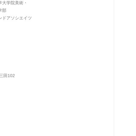
学大学院美術・
学部
ンドアソシエイツ
三田102