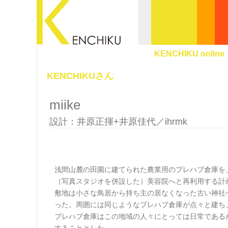
KENCHIKU online
KENCHIKUさん
miike
設計：井原正揮+井原佳代／ihrmk
浅間山麓の田園に建てられた農業用のプレハブ倉庫を
（写真スタジオを併設した）美容院へと再利用する計
敷地は小さな鳥居から持ち主の居なくなった古い神社
った。周囲には同じようなプレハブ倉庫が点々と建ち
プレハブ倉庫はこの地域の人々にとっては日常である