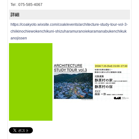
Tel : 075-585-4067
詳細
https://coakyoto.wixsite.com/coak/events/architecture-study-tour-vol-3-
chiikinochiewokenchikuni-shizuharamuranoiekaramanabukenchikuk
anojissen