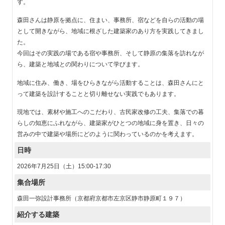
す。
森田さんは静原を拠点に、住まい、事務所、宿などを自らの活動の場
として開きながら、地域に根ざした建築家のあり方を実践してきまし
た。
今回はその実践の場である宿や事務所、そして静原の集落を訪れなが
ら、建築と地域との関わりについて学びます。
地域に住み、働き、場をひらきながら活動することは、森田さんにと
って建築を設計することと切り離せない実践でもあります。
現地では、素材や施工へのこだわり、古民家改修の工夫、集落での暮
らしの知恵にふれながら、建築家がひとつの地域に身を置き、日々の
営みの中で建築や場所にどのように関わっているのかを考えます。
日時
2026年7月25日（土）15:00-17:30
集合場所
森田一弥設計事務所（京都府京都市左京区静市静原町１９７）
紹介する建築