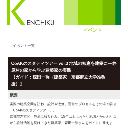
イベント
イベント一覧
CoAKのスタディツアー vol.3 地域の知恵を建築に––静
原村の家から学ぶ建築家の実践
【ガイド：森田一弥（建築家・京都府立大学准教
授）】
概要
実際の建築空間を訪ね、設計や改修、運営のプロセスをその場で学ぶ
「CoAKのスタディツアー」。
京都市左京区・静原に移り住み、15年以上にわたり地域とかかわりな
がら設計活動を続けてきた建築家・森田一弥さんをガイドに迎えま