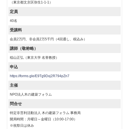
（東京都文京区弥生1-1-1）
定員
40名
受講料
会員2万円、非会員2万5千円（4回通し、税込み）
講師（敬称略）
稲山正弘（東京大学 名誉教授）
申込
https://forms.gle/E9Tg9Dxj2R794pZn7
主催
NPO法人木の建築フォラム
問合せ
特定非営利活動法人 木の建築フォラム 事務局
開局時間：月曜日～金曜日（10:00-17:00）
※祝祭日は休み