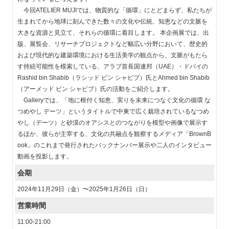
今回ATELIER MUJIでは、物質的な「循環」にとどまらず、私たちが
生まれてから地球に刻んできた数々の文化や伝統、知恵などの文脈を
大きな資源と見立て、それらの循環に着目します。 本企画展では、出
版、展覧会、リサーチプロジェクトなど幅広い分野において、歴史的
および現代的な建築環境における生活美学の観点から、文脈がもたら
す持続可能性を模索している、アラブ首長国連邦（UAE）・ドバイの
Rashid bin Shabib（ラシッド ビン シャビブ）氏とAhmed bin Shabib
（アーメッド ビン シャビブ）氏の活動をご紹介します。
Galleryでは、「地に根付く知恵、実りを未来につなぐ文化の循環 な
つめやし デーツ」というタイトルで中東で広く栽培されているなつめ
やし（デーツ）と砂漠のオアシスとのつながりを模型や画像で展示す
るほか、彼らが主宰する、文化の共融点を観察するメディア「BrownB
ook」のこれまで発行されたバックナンバー展示や二人のインタビュー
動画を投影します。
会期
2024年11月29日（金）〜2025年1月26日（日）
営業時間
11:00-21:00