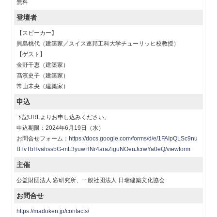
無料
登壇者
【スピーカー】
貝島桃代（建築家／スイス連邦工科大学チューリッヒ校教授）
【ゲスト】
金野千恵（建築家）
髙濱史子（建築家）
常山未央（建築家）
申込
下記URLよりお申し込みください。
申込期限：2024年6月19日（水）
お問合せフォーム：
https://docs.google.com/forms/d/e/1FAIpQLSc9nu
BTvTbHvahssbG-mL3yuwHNr4araZiguNOeuJcrwYa0eQ/viewform
主催
公益財団法人 窓研究所、一般社団法人 日瑞建築文化協会
お問合せ
https://madoken.jp/contacts/