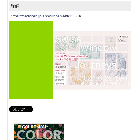
詳細
https://madoken.jp/announcement/25378/