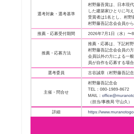
村野藤吾賞は、日本現代
した建築家ひとりに与え
選考対象・選考基準
受賞者は1名とし、村野
村野藤吾記念会会員から
推薦・応募受付期間
2026年7月1日（水）〜
推薦・応募は、下記村野
村野藤吾記念会会員の方
推薦・応募方法
会員以外の方による一般
員が自作を応募する場合
選考委員
古谷誠章（村野藤吾記念
村野藤吾記念会
TEL：080-1989-8672
主催・問合せ
MAIL：
office@muranot
（担当/事務局 守山久）
詳細
https://www.muranotogo