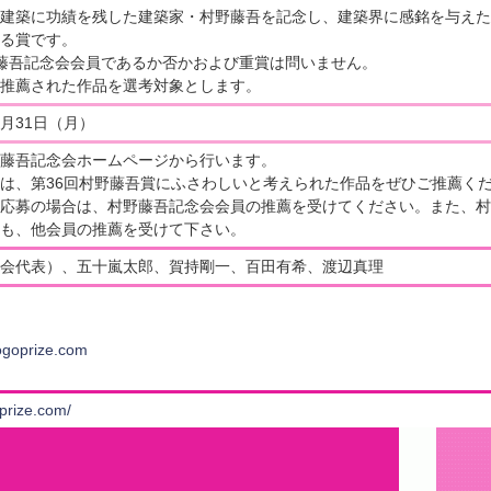
建築に功績を残した建築家・村野藤吾を記念し、建築界に感銘を与えた
る賞です。
藤吾記念会会員であるか否かおよび重賞は問いません。
推薦された作品を選考対象とします。
8月31日（月）
藤吾記念会ホームページから行います。
は、第36回村野藤吾賞にふさわしいと考えられた作品をぜひご推薦く
応募の場合は、村野藤吾記念会会員の推薦を受けてください。また、村
も、他会員の推薦を受けて下さい。
会代表）、五十嵐太郎、賀持剛一、百田有希、渡辺真理
ogoprize.com
prize.com/