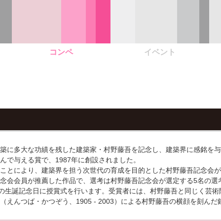
コンペ
イベント
築に多大な功績を残した建築家・村野藤吾を記念し、建築界に感銘を与
んで与える賞で、1987年に創設されました。
ことにより、建築界を担う次世代の育成を目的とした村野藤吾記念会が
念会会員が推薦した作品で、選考は村野藤吾記念会が選定する5名の選
吾の生誕記念日に授賞式を行います。受賞者には、村野藤吾と同じく芸術
えんつば・かつぞう、1905 - 2003）による村野藤吾の横顔を刻ん