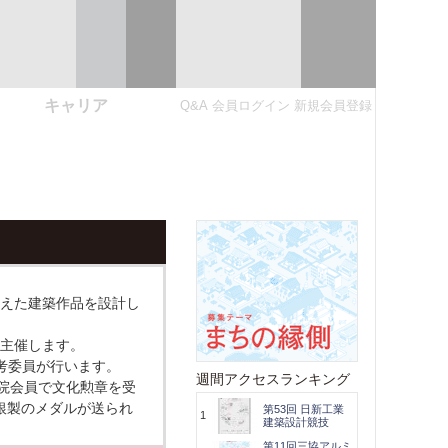
キャリア
Q&A
会員ログイン
新規会員登録
えた建築作品を設計し
主催します。
考委員が行います。
週間アクセスランキング
院会員で文化勲章を受
だ銀製のメダルが送られ
第53回 日新工業
1
建築設計競技
第11回三協アルミ