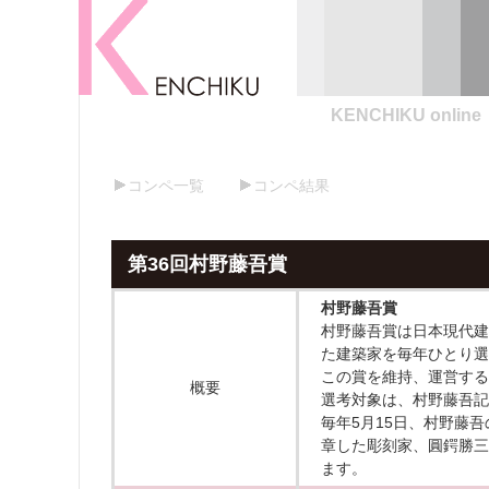
KENCHIKU online
コンペ一覧
コンペ結果
第36回村野藤吾賞
村野藤吾賞
村野藤吾賞は日本現代建
た建築家を毎年ひとり選
この賞を維持、運営する
概要
選考対象は、村野藤吾記
毎年5月15日、村野藤
章した彫刻家、圓鍔勝三（
ます。