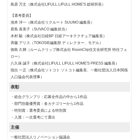
島原 万丈（株式会社LIFULL LIFULL HOME'S 総研所長）
【選考委員】
池本 洋一（株式会社リクルート SUUMO 編集長）
君島 喜美子（SUVACO 編集担当）
木村 駿（株式会社日経BP 日経アーキテクチュア編集長）
斉藤 アリス（TOKOSIE編集部 ディレクター、モデル）
徳島 久輝（ルームクリップ株式会社 RoomClip住文化研究所 特任フェ
ロー）
八久保 誠子（株式会社LIFULL LIFULL HOME'S PRESS 編集長）
指出 一正（株式会社ソトコト ソトコト編集長、一般社団法人日本関係
人口協会代表理事）
表彰
・総合グランプリ：応募全作品の中から1作品
・部門別最優秀賞：各カテゴリーから1作品
・特別賞：選考委員による特別賞
・入賞：一次選考にて選出
主催
一般社団法人リノベーション協議会