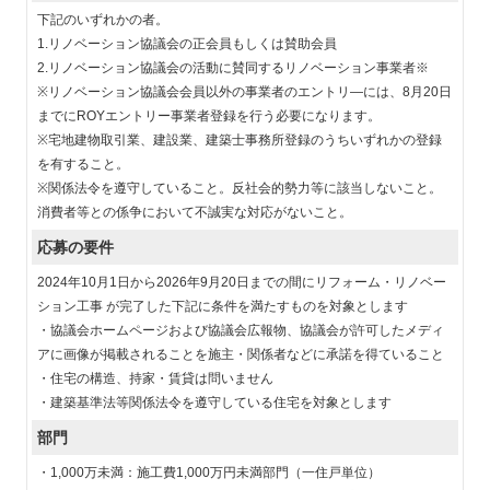
下記のいずれかの者。
1.リノベーション協議会の正会員もしくは賛助会員
2.リノベーション協議会の活動に賛同するリノベーション事業者※
※リノベーション協議会会員以外の事業者のエントリ―には、8月20日
までにROYエントリー事業者登録を行う必要になります。
※宅地建物取引業、建設業、建築士事務所登録のうちいずれかの登録
を有すること。
※関係法令を遵守していること。反社会的勢力等に該当しないこと。
消費者等との係争において不誠実な対応がないこと。
応募の要件
2024年10月1日から2026年9月20日までの間にリフォーム・リノベー
ション工事 が完了した下記に条件を満たすものを対象とします
・協議会ホームページおよび協議会広報物、協議会が許可したメディ
アに画像が掲載されることを施主・関係者などに承諾を得ていること
・住宅の構造、持家・賃貸は問いません
・建築基準法等関係法令を遵守している住宅を対象とします
部門
・1,000万未満：施工費1,000万円未満部門（一住戸単位）