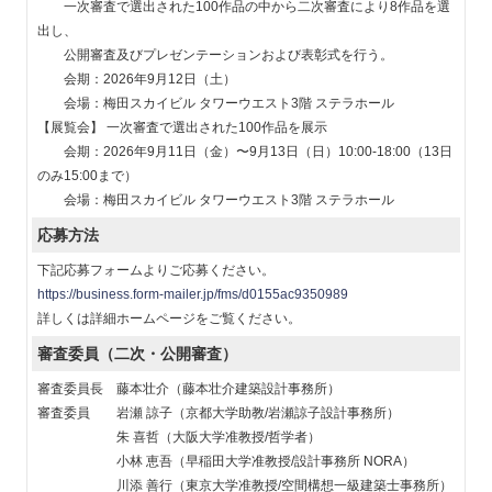
一次審査で選出された100作品の中から二次審査により8作品を選
出し、
公開審査及びプレゼンテーションおよび表彰式を行う。
会期：2026年9月12日（土）
会場：梅田スカイビル タワーウエスト3階 ステラホール
【展覧会】 一次審査で選出された100作品を展示
会期：2026年9月11日（金）〜9月13日（日）10:00-18:00（13日
のみ15:00まで）
会場：梅田スカイビル タワーウエスト3階 ステラホール
応募方法
下記応募フォームよりご応募ください。
https://business.form-mailer.jp/fms/d0155ac9350989
詳しくは詳細ホームページをご覧ください。
審査委員
（二次・公開審査）
審査委員長 藤本壮介（藤本壮介建築設計事務所）
審査委員 岩瀬 諒子（京都大学助教/岩瀬諒子設計事務所）
朱 喜哲（大阪大学准教授/哲学者）
小林 恵吾（早稲田大学准教授/設計事務所 NORA）
川添 善行（東京大学准教授/空間構想一級建築士事務所）