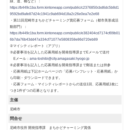
緑、道、橋など）：
https://b449c1ba.form.kintoneapp.com/public/c2376850cbd6dc5b8d1
9592bd9afe87d24c1941c9ab694d18a2c26e0ea7e2e68
・第11回尼崎市まちかどチャーミング賞応募フォーム（都市美形成活
動部門）：
https://b449c1ba.form.kintoneapp.com/public/e382404cd7174cf09b01
6b7da76b43dd47a334cf71077e5808358e86d720eb89
②マイシティレポート（アプリ）
③必要事項を記入した応募用紙を開発指導課までEメールで送付
Eメール：
ama-toshibi@city.amagasaki.hyogo.jp
④必要事項を記入した応募用紙を開発指導課まで郵送または持参
・応募用紙は下記ホームページの「応募パンフレット・応募用紙」か
ら印刷・ダウンロードできます。
・応募フォーム・マイシティレポートからの送信1回、応募用紙1枚に
つき1件ずつの応募となります。
主催
尼崎市
問合せ
尼崎市役所 開発指導課 まちかどチャーミング賞係