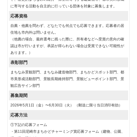
に寄与する活動を自主的に行っている団体を対象に募集します。
応募資格
自薦・他薦を問わず、どなたでも何点でも応募できます。応募者の居
住地も市内外は問いません。
（他薦の場合、最終選考に残った際に、所有者などへ受賞の意向の確
認は市が行いますが、承諾が得られない場合は受賞できない可能性が
あります。）
表彰部門
まちなみ景観部門、まちなみ建造物部門、まちかどスポット部門、都
市美形成活動部門、景観長期維持部門、景観ビューポイント部門、景
観広告サイン部門
募集期間
2026年5月1日（金）〜6月30日（火） （郵送に限り当日消印有効）
応募方法
①下記の応募フォーム
・第11回尼崎市まちかどチャーミング賞応募フォーム（建物、公園、