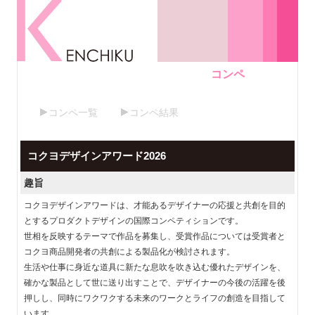
コンペ
コンペ一覧
コンペ結果
コクヨデザインアワード2026
趣旨
コクヨデザインアワードは、才能あるデザイナーの応援と共創を目的
とするプロダクトデザインの国際コンペティションです。
世相を反映するテーマで作品を募集し、受賞作品については受賞者と
コクヨ商品開発者の共創による製品化が検討されます。
生活や仕事に身近な道具に新たな息吹を吹き込む優れたデザインを、
確かな製品として世に送り出すことで、デザイナーの今後の活躍を後
押しし、同時にワクワクする未来のワークとライフの創造を目指して
います。