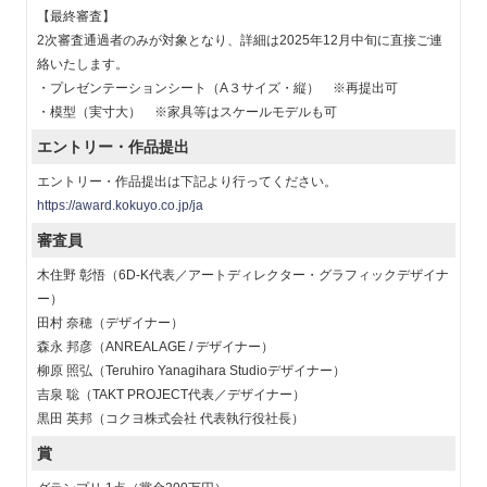
【最終審査】
2次審査通過者のみが対象となり、詳細は2025年12月中旬に直接ご連
絡いたします。
・プレゼンテーションシート（A３サイズ・縦） ※再提出可
・模型（実寸大） ※家具等はスケールモデルも可
エントリー・作品提出
エントリー・作品提出は下記より行ってください。
https://award.kokuyo.co.jp/ja
審査員
木住野 彰悟（6D-K代表／アートディレクター・グラフィックデザイナ
ー）
田村 奈穂（デザイナー）
森永 邦彦（ANREALAGE / デザイナー）
柳原 照弘（Teruhiro Yanagihara Studioデザイナー）
吉泉 聡（TAKT PROJECT代表／デザイナー）
黒田 英邦（コクヨ株式会社 代表執行役社長）
賞