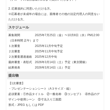
2. 応募規約に同意いただける方。
※応募者が未成年の場合には、親権者その他の法定代理人の同意をい
ただける方。
スケジュール
募集期間 2025年7月25日（金）〜10月8日（水）PM12:00
（日本時間 正午）まで
１次審査 2025年11月中旬予定
２次審査 2025年11月中旬予定
２次審査通過連絡 2025年12月中旬
最終審査・表彰式 2026年3月14日（土）予定（東京開催）
結果発表 2026年3月14日（土）予定
提出物
【1次審査】
・プレゼンテーションシート（A３サイズ・縦）
必須要素：①作品タイトル ②一般名称 ③コンセプト ④作品のデ
ザインや使用シーン ⑤寸法入り三面図
形式：JPEG もしくは PDF