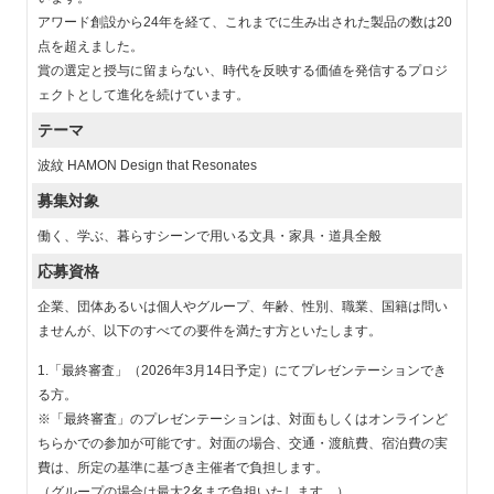
アワード創設から24年を経て、これまでに生み出された製品の数は20
点を超えました。
賞の選定と授与に留まらない、時代を反映する価値を発信するプロジ
ェクトとして進化を続けています。
テーマ
波紋 HAMON Design that Resonates
募集対象
働く、学ぶ、暮らすシーンで用いる文具・家具・道具全般
応募資格
企業、団体あるいは個人やグループ、年齢、性別、職業、国籍は問い
ませんが、以下のすべての要件を満たす方といたします。
1.「最終審査」（2026年3月14日予定）にてプレゼンテーションでき
る方。
※「最終審査」のプレゼンテーションは、対面もしくはオンラインど
ちらかでの参加が可能です。対面の場合、交通・渡航費、宿泊費の実
費は、所定の基準に基づき主催者で負担します。
（グループの場合は最大2名まで負担いたします。）