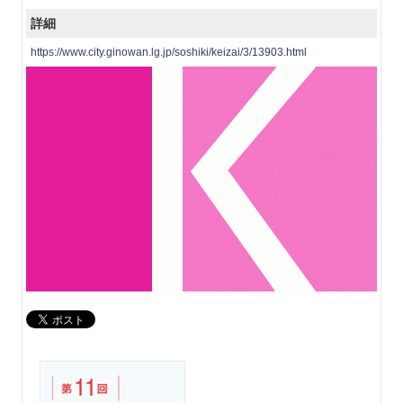
詳細
https://www.city.ginowan.lg.jp/soshiki/keizai/3/13903.html