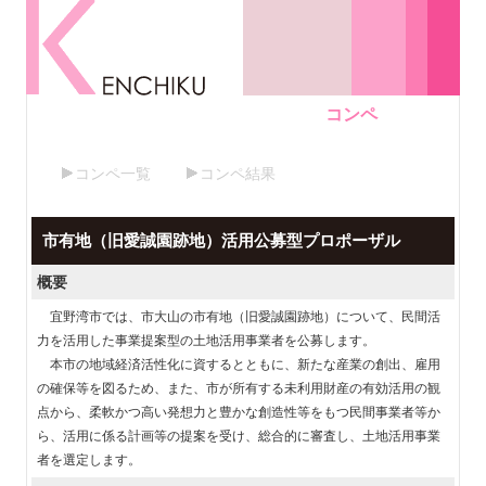
コンペ
コンペ一覧
コンペ結果
市有地（旧愛誠園跡地）活用公募型プロポーザル
概要
宜野湾市では、市大山の市有地（旧愛誠園跡地）について、民間活
力を活用した事業提案型の土地活用事業者を公募します。
本市の地域経済活性化に資するとともに、新たな産業の創出、雇用
の確保等を図るため、また、市が所有する未利用財産の有効活用の観
点から、柔軟かつ高い発想力と豊かな創造性等をもつ民間事業者等か
ら、活用に係る計画等の提案を受け、総合的に審査し、土地活用事業
者を選定します。