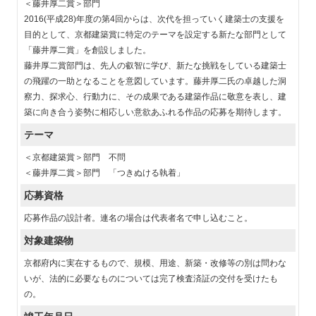
＜藤井厚二賞＞部門
2016(平成28)年度の第4回からは、次代を担っていく建築士の支援を
目的として、京都建築賞に特定のテーマを設定する新たな部門として
「藤井厚二賞」を創設しました。
藤井厚二賞部門は、先人の叡智に学び、新たな挑戦をしている建築士
の飛躍の一助となることを意図しています。藤井厚二氏の卓越した洞
察力、探求心、行動力に、その成果である建築作品に敬意を表し、建
築に向き合う姿勢に相応しい意欲あふれる作品の応募を期待します。
テーマ
＜京都建築賞＞部門 不問
＜藤井厚二賞＞部門 「つきぬける執着」
応募資格
応募作品の設計者。連名の場合は代表者名で申し込むこと。
対象建築物
京都府内に実在するもので、規模、用途、新築・改修等の別は問わな
いが、法的に必要なものについては完了検査済証の交付を受けたも
の。