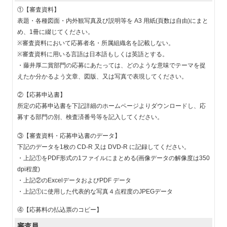
①【審査資料】
表題・各種図面・内外観写真及び説明等を A3 用紙(頁数は自由)にまと
め、1冊に綴じてください。
※審査資料において応募者名・所属組織名を記載しない。
※審査資料に用いる言語は日本語もしくは英語とする。
・藤井厚二賞部門の応募にあたっては、どのような意味でテーマを捉
えたか分かるよう文章、図版、又は写真で表現してください。
②【応募申込書】
所定の応募申込書を下記詳細のホームページよりダウンロードし、応
募する部門の別、検査済番号等を記入してください。
③【審査資料・応募申込書のデータ】
下記のデータを1枚の CD-R 又は DVD-R に記録してください。
・上記①をPDF形式の1ファイルにまとめる(画像データの解像度は350
dpi程度)
・上記②のExcelデータおよびPDF データ
・上記①に使用した代表的な写真４点程度のJPEGデータ
④【応募料の払込票のコピー】
審査員