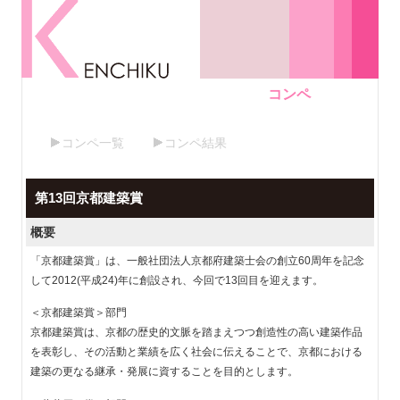
コンペ
コンペ一覧
コンペ結果
第13回京都建築賞
概要
「京都建築賞」は、一般社団法人京都府建築士会の創立60周年を記念
して2012(平成24)年に創設され、今回で13回目を迎えます。
＜京都建築賞＞部門
京都建築賞は、京都の歴史的文脈を踏まえつつ創造性の高い建築作品
を表彰し、その活動と業績を広く社会に伝えることで、京都における
建築の更なる継承・発展に資することを目的とします。