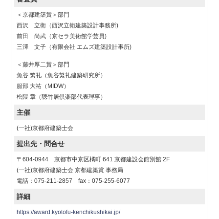
＜京都建築賞＞部門
西沢 立衛（西沢立衛建築設計事務所)
前田 尚武（京セラ美術館学芸員)
三澤 文子（有限会社 エムズ建築設計事所)
＜藤井厚二賞＞部門
魚谷 繁礼（魚谷繁礼建築研究所）
服部 大祐（MIDW）
松隈 章（聴竹居倶楽部代表理事）
主催
(一社)京都府建築士会
提出先・問合せ
〒604-0944 京都市中京区橘町 641 京都建設会館別館 2F
(一社)京都府建築士会 京都建築賞 事務局
電話：075-211-2857 fax：075-255-6077
詳細
https://award.kyotofu-kenchikushikai.jp/