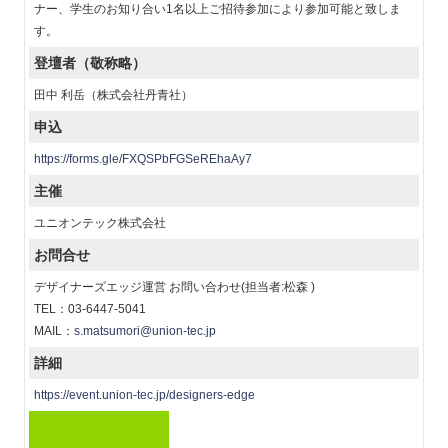
ナー、学生のお知り合い1名以上ご招待参加により参加可能と致しま
す。
登壇者（敬称略）
田中 利岳（株式会社丹青社）
申込
https://forms.gle/FXQSPbFGSeREhaAy7
主催
ユニオンテック株式会社
お問合せ
デザイナーズエッジ運営 お問い合わせ(担当者:松森 )
TEL：03-6447-5041
MAIL：
s.matsumori@union-tec.jp
詳細
https://event.union-tec.jp/designers-edge