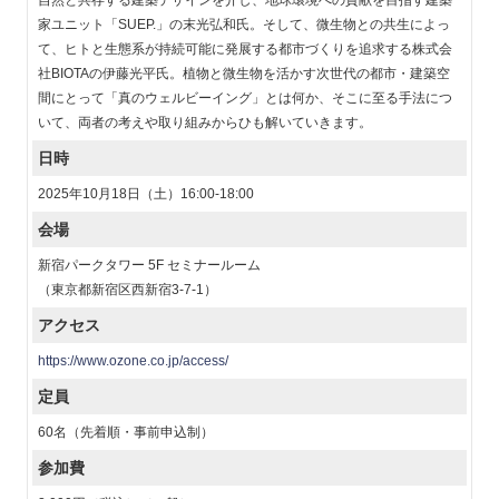
自然と共存する建築デザインを介し、地球環境への貢献を目指す建築
家ユニット「SUEP.」の末光弘和氏。そして、微生物との共生によっ
て、ヒトと生態系が持続可能に発展する都市づくりを追求する株式会
社BIOTAの伊藤光平氏。植物と微生物を活かす次世代の都市・建築空
間にとって「真のウェルビーイング」とは何か、そこに至る手法につ
いて、両者の考えや取り組みからひも解いていきます。
日時
2025年10月18日（土）16:00-18:00
会場
新宿パークタワー 5F セミナールーム
（東京都新宿区西新宿3-7-1）
アクセス
https://www.ozone.co.jp/access/
定員
60名（先着順・事前申込制）
参加費