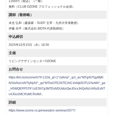
2,000円（税込）（一般）
無料（CLUB OZONE プロフェッショナル会員）
講師（敬称略）
末光 弘和（建築家・SUEP. 主宰・九州大学准教授）
伊藤 光平（株式会社 BIOTA 代表取締役）
申込締切
2025年10月15日（水）18:30
主催
リビングデザインセンターOZONE
お問合せ
https://krs.bz/ozone/m?f=132&_gl=1*zafvnp*_gcl_au*MTg4OTgyMjI0
NS4xNzUxNTIyNjA5*_ga*MTkxOTE2NTE1NC4xNjk5OTU1NzM4*_ga
_H5WQEPPST6*czE3NTg3MTExNDUkbzQwJGcxJHQxNzU4NzExNT
c4JGo2MCRsMCRoMA..
詳細
https://www.ozone.co.jp/news/pro-seminar/2077/