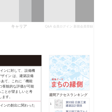
キャリア
Q&A
会員ログイン
新規会員登録
インに対して、設備機
ザイン は、建築設備
をあて、これに「機能
かつ客観的な評価が可能
ることが望ましいと考
週間アクセスランキング
します。
第53回 日新工業
1
インの創出に関わった
建築設計競技
第11回三協アルミ