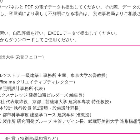
)
カラーパネルと PDF の電子データも提出してください。その際、デー タの
し、容量減により著しく不鮮明になる場合は、 別途事務局よりご相談
習い、自己評価を行い、EXCEL データで提出してください。
からダウンロードしてご使用ください。
稲田大学 栄誉フェロー）
ホルツストラ 一級建築士事務所 主宰、東京大学名誉教授）
fice ma クリエイティブディレクター）
泉照明設計事務所 代表）
エクスナレッジ 建築知識ビルダーズ 編集長）
株式会社 代表取締役、京都工芸繊維大学 建築学専攻 特任教授）
日本設計 執行役員 第1環境・設備設計群長）
・都市科学専攻 建築学コース 建築学科 准教授）
日立製作所 研究開発グループ 主管デザイン長、武蔵野美術大学 造形構想
）
、BE 賞（特別賞/奨励賞など）