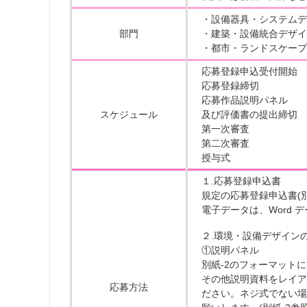
・設備器具・システムデ
部門
・建築・設備統合デザイ
・都市・ランドスケープ
応募登録申込受付開始 2
応募登録締切 2025
応募作品説明パネル
スケジュール
及び評価書の提出締切 20
第一次審査 2026
第二次審査 2026
授与式 2026年
１.応募登録申込書
規定の応募登録申込書(
電子データは、Word
２.環境・設備デザイン
①説明パネル
別紙-2のフォーマット
その他説明資料をレイア
応募方法
ださい。ネジ式でない場