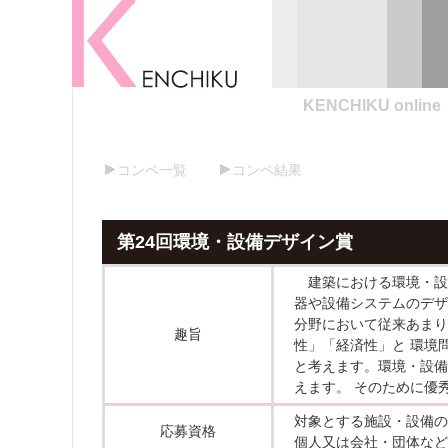
KENCHIKU online
コンペ一覧
コンペ結果
第24回環境・設備デザイン賞
建築における環境・設
器や設備システムのデザ
分野において従来あまり
趣旨
性」「経済性」と 環境
と考えます。環境・設備
えます。 そのために優
対象とする施設・設備の
応募資格
個人又は会社・団体など