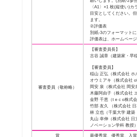
願いします。(別紙-2参照
〈A1〉×1 枚(縦使い)
目安としてください。但
ます。
②評価表
別紙-3のフォーマットに
評価表は、ホームページ
【審査委員長】
古谷 誠章（建築家・早
【審査委員】
稲山 正弘（株式会社 
オウミアキ（株式会社 of
岡安 泉（株式会社 岡安
審査委員（敬称略）
木藤阿由子（株式会社 
金野 千恵（t e c o
竹部 友久 （株式会社 
林 立也（千葉大学 建築
丸山 幸伸（株式会社 
ノベーション学科 教授
賞
最優秀賞、優秀賞、入賞