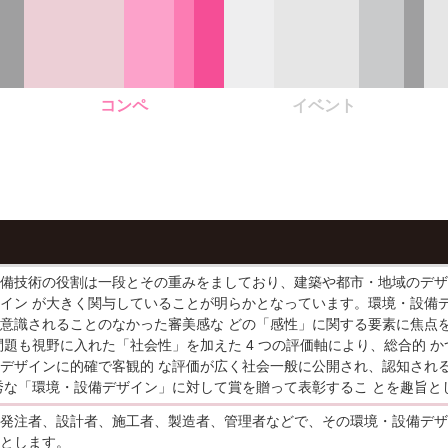
コンペ
イベント
備技術の役割は一段とその重みをましており、建築や都市・地域のデザ
イン が大きく関与していることが明らかとなっています。環境・設備デ
意識されることのなかった審美感な どの「感性」に関する要素に焦点
問題も視野に入れた「社会性」を加えた 4 つの評価軸により、総合的 
デザインに的確で客観的 な評価が広く社会一般に公開され、認知され
秀な「環境・設備デザイン」に対して賞を贈って表彰するこ とを趣旨と
発注者、設計者、施工者、製造者、管理者などで、その環境・設備デザ
とします。