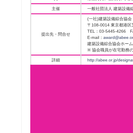
主催
一般社団法人 建築設備
(一社)建築設備綜合協
〒108-0014 東京都港区芝
TEL：03-5445-4266 F
提出先・問合せ
E-mail：
award@abee.or
建築設備綜合協会ホーム
※ 協会職員が在宅勤務
詳細
http://abee.or.jp/design