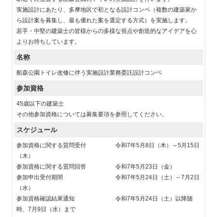
実施設計にあたり、多摩地区で初となる設計コンペ（複数の建築家か
ら設計案を募集し、最も優れた案を選定する方式）を実施します。
若手・中堅の建築士の皆様からの多様な視点や創造的なアイデアを心
よりお待ちしています。
名称
船森公園トイレ改修に伴う実施設計業務委託設計コンペ
参加資格
45歳以下の建築士
その他参加資格については募集要項を参照してください。
スケジュール
参加資格に関する質問受付 令和7年5月8日（木）～5月15日
（木）
参加資格に関する質問回答 令和7年5月23日（金）
参加申出受付期間 令和7年5月24日（土）～7月2日
（水）
参加資格確認結果通知 令和7年5月24日（土）以降随
時、7月9日（水）まで