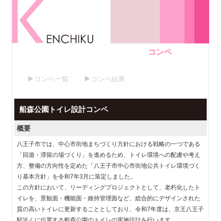
コンペ
コンペ一覧
コンペ結果
船森公園トイレ設計コンペ
概要
八王子市では、中心市街地まちづくり方針における戦略の一つである
「回遊・滞留の場づくり」を進めるため、トイレ環境への配慮や考え
方、整備の方向性を定めた「八王子市中心市街地公共トイレ環境づく
り基本方針」を令和7年3月に策定しました。
この方針において、リーディングプロジェクトとして、老朽化したト
イレを、景観面・機能面・維持管理面など、総合的にデザインされた
質の高いトイレに更新することとしており、令和7年度は、京王八王子
駅近くに位置する船森公園のトイレの実施設計を行います。